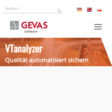
Forschung
Über uns
VTanalyzer
Aktuelles
Qualität automatisiert sichern
Pressroom
Karriere
Log-In