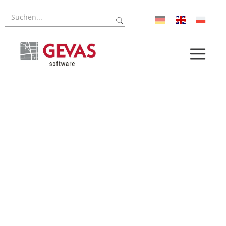
Referenzen
Forschung
Über uns
Aktuelles
Pressroom
Karriere
Log-In