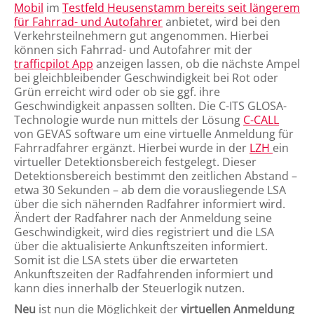
Mobil
im
Testfeld Heusenstamm bereits seit längerem
für Fahrrad- und Autofahrer
anbietet, wird bei den
Verkehrsteilnehmern gut angenommen. Hierbei
können sich Fahrrad- und Autofahrer mit der
trafficpilot App
anzeigen lassen, ob die nächste Ampel
bei gleichbleibender Geschwindigkeit bei Rot oder
Grün erreicht wird oder ob sie ggf. ihre
Geschwindigkeit anpassen sollten. Die C-ITS GLOSA-
Technologie wurde nun mittels der Lösung
C-CALL
von GEVAS software um eine virtuelle Anmeldung für
Fahrradfahrer ergänzt. Hierbei wurde in der
LZH
ein
virtueller Detektionsbereich festgelegt. Dieser
Detektionsbereich bestimmt den zeitlichen Abstand –
etwa 30 Sekunden – ab dem die vorausliegende LSA
über die sich nähernden Radfahrer informiert wird.
Ändert der Radfahrer nach der Anmeldung seine
Geschwindigkeit, wird dies registriert und die LSA
über die aktualisierte Ankunftszeiten informiert.
Somit ist die LSA stets über die erwarteten
Ankunftszeiten der Radfahrenden informiert und
kann dies innerhalb der Steuerlogik nutzen.
Neu
ist nun die Möglichkeit der
virtuellen Anmeldung