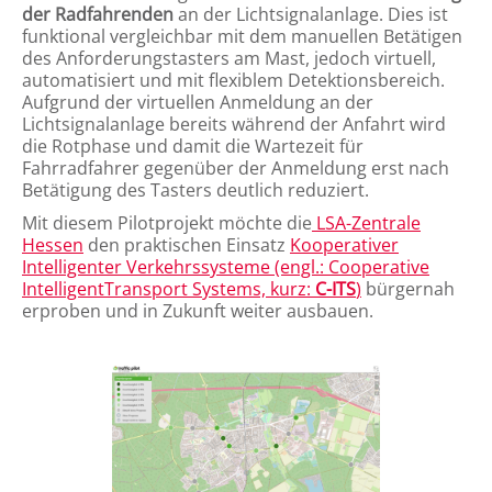
der Radfahrenden
an der Lichtsignalanlage. Dies ist
funktional vergleichbar mit dem manuellen Betätigen
des Anforderungstasters am Mast, jedoch virtuell,
automatisiert und mit flexiblem Detektionsbereich.
Aufgrund der virtuellen Anmeldung an der
Lichtsignalanlage bereits während der Anfahrt wird
die Rotphase und damit die Wartezeit für
Fahrradfahrer gegenüber der Anmeldung erst nach
Betätigung des Tasters deutlich reduziert.
Mit diesem Pilotprojekt möchte die
LSA-Zentrale
Hessen
den praktischen Einsatz
Kooperativer
Intelligenter Verkehrssysteme (engl.: Cooperative
IntelligentTransport Systems, kurz:
C-ITS
)
bürgernah
erproben und in Zukunft weiter ausbauen.