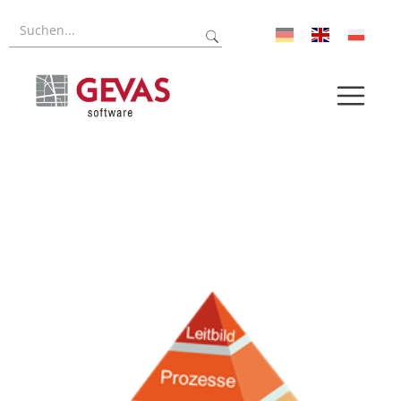
Referenzen
Forschung
Über uns
Aktuelles
Pressroom
Karriere
Log-In